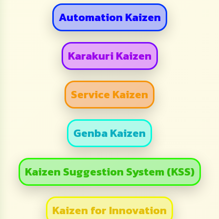
Automation Kaizen
Karakuri Kaizen
Service Kaizen
Genba Kaizen
Kaizen Suggestion System (KSS)
Kaizen for Innovation