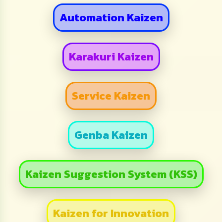
Automation Kaizen
Karakuri Kaizen
Service Kaizen
Genba Kaizen
Kaizen Suggestion System (KSS)
Kaizen for Innovation