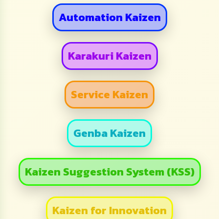
Automation Kaizen
Karakuri Kaizen
Service Kaizen
Genba Kaizen
Kaizen Suggestion System (KSS)
Kaizen for Innovation